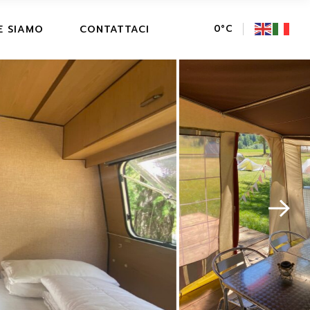
E SIAMO
CONTATTACI
0
°
C