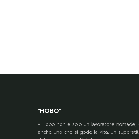
"HOBO"
« Hobo non è solo un lavoratore nomade, 
anche uno che si gode la vita, un supersti