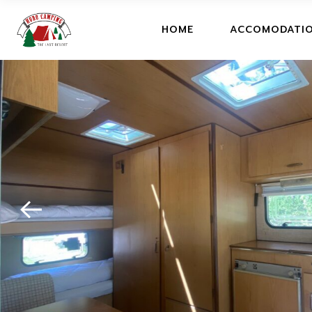
CAMPING
HOME
ACCOMODATI
GLAMPING
HOBO TEN
CAMPING
GLAMPING
HOBO TENTS, H
CARAVAN