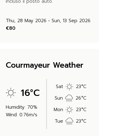
incluso il posto auto.
Thu, 28 May 2026
Sun, 13 Sep 2026
€80
Courmayeur Weather
Sat
23
°
C
16
°
C
Sun
26
°
C
Humidity: 70%
Mon
23
°
C
Wind: 0.76m/s
Tue
23
°
C