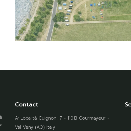
Contact
S
è
A:
Località Cuignon, 7 - 11013 Courmayeur -
te
Val Veny (AO) Italy