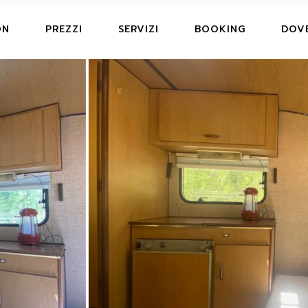
ON
PREZZI
SERVIZI
BOOKING
DOV
TS, HUB & CARAVAN
UB &