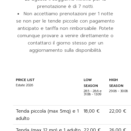
prenotazione è di 7 notti.
Non accettiamo prenotazioni per 1 notte
se non per le tende piccole con pagamento
anticipato e tariffa non rimborsabile. Potete
comunque provare a venire direttamente o
contattarci il giorno stesso per un
aggiornamento sulla disponibilità.
PRICE LIST
LOW
HIGH
Estate 2026
SEASON
SEASON
28.5 - 28.6 e
29.06 - 30.08
31.08 - 13.09
Tenda piccola (max 5mq) e 1
18,00 €
22,00 €
adulto
Tenda (max 12 mq) e 1 adulto
22,00 €
26,00 €