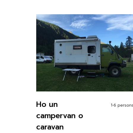
Ho un
1-6 person
campervan o
caravan