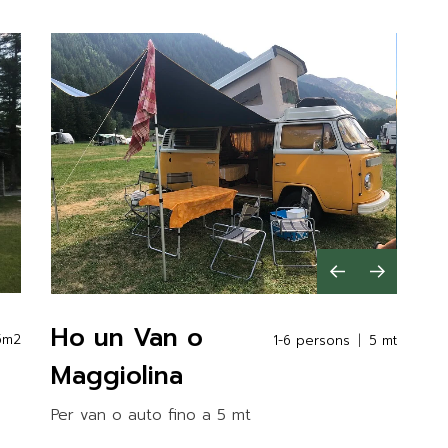
Ho un Van o
5m2
1-6 persons
5 mt
Maggiolina
Per van o auto fino a 5 mt