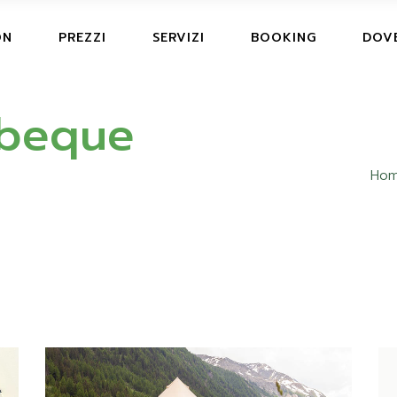
ON
PREZZI
SERVIZI
BOOKING
DOV
TS, HUB & CARAVAN
rbeque
UB &
Ho