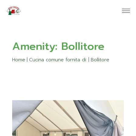
Skip
to
the
content
Amenity: Bollitore
Home
Cucina comune fornita di:
Bollitore