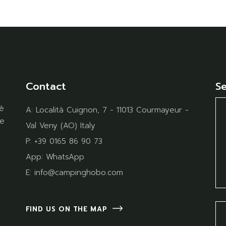
Contact
S
è
A:
Località Cuignon, 7 - 11013 Courmayeur -
te
Val Veny (AO) Italy
P:
+39 0165 86 90 73
App:
WhatsApp
E:
info@campinghobo.com
FIND US ON THE MAP