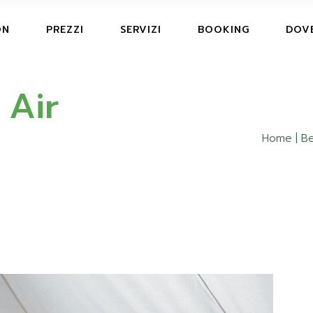
ON
PREZZI
SERVIZI
BOOKING
DOV
TS, HUB & CARAVAN
 Air
UB &
Home
Be