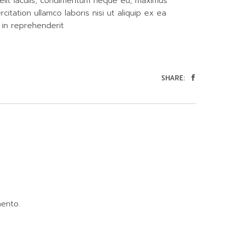
 velit iaculis, condimentum neque eu, maximus
itation ullamco laboris nisi ut aliquip ex ea
in reprehenderit
SHARE:
ento.