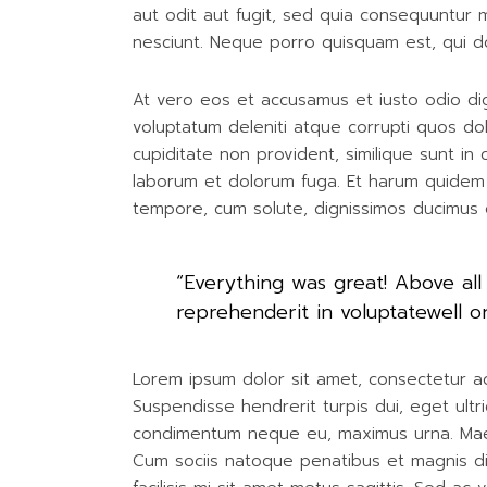
aut odit aut fugit, sed quia consequuntur 
nesciunt. Neque porro quisquam est, qui do
At vero eos et accusamus et iusto odio dig
voluptatum deleniti atque corrupti quos do
cupiditate non provident, similique sunt in c
laborum et dolorum fuga. Et harum quidem re
tempore, cum solute, dignissimos ducimus q
“Everything was great! Above all 
reprehenderit in voluptatewell o
Lorem ipsum dolor sit amet, consectetur adip
Suspendisse hendrerit turpis dui, eget ultri
condimentum neque eu, maximus urna. Maecen
Cum sociis natoque penatibus et magnis dis