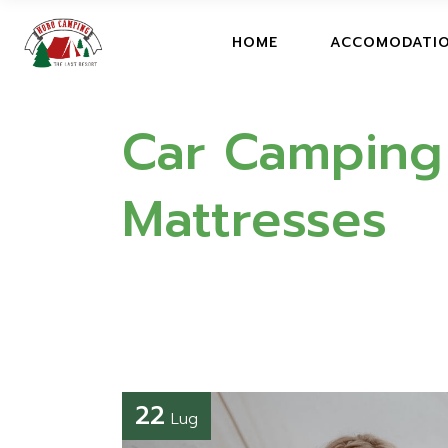
CAMPING
HOME
ACCOMODATI
GLAMPING
HOBO TEN
Car Camping
CAMPING
GLAMPING
Mattresses
HOBO TENTS, H
CARAVAN
22
Lug