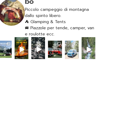
bo
Piccolo campeggio di montagna
dallo spirito libero.
⛺️ Glamping & Tents
🚐 Piazzole per tende, camper, van
e roulotte ecc.
camping
camping
camping
camping
camping
camping
hobo
hobo
hobo
hobo
hobo
hobo
Lug 28
Lug 24
Lug 14
Lug 30
Lug 22
Lug 19