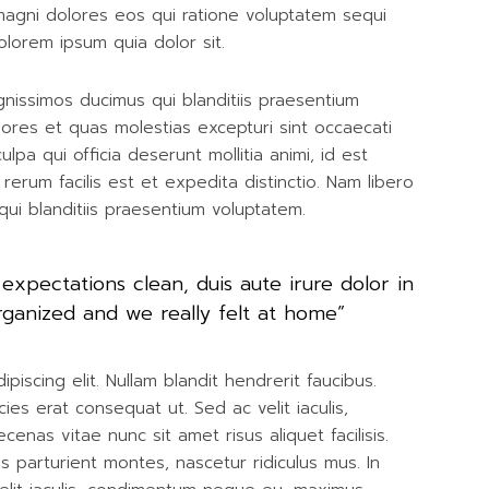
magni dolores eos qui ratione voluptatem sequi
lorem ipsum quia dolor sit.
nissimos ducimus qui blanditiis praesentium
lores et quas molestias excepturi sint occaecati
ulpa qui officia deserunt mollitia animi, id est
rum facilis est et expedita distinctio. Nam libero
ui blanditiis praesentium voluptatem.
expectations clean, duis aute irure dolor in
rganized and we really felt at home”
iscing elit. Nullam blandit hendrerit faucibus.
cies erat consequat ut. Sed ac velit iaculis,
as vitae nunc sit amet risus aliquet facilisis.
 parturient montes, nascetur ridiculus mus. In