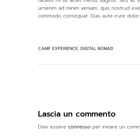
facilisis mi sit amet metus sagittis. Sed ac
urnenim ad minim veniam, quis nostrud exerc
commodo consequat. Duis aute irure dolor 
CAMP EXPERIENCE
DIGITAL NOMAD
Lascia un commento
Devi essere
connesso
per inviare un comm