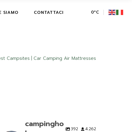
E SIAMO
CONTATTACI
0
°
C
st Campsites
Car Camping Air Mattresses
campingho
392
4.262