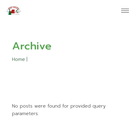
Skip
to
the
content
Archive
Home
No posts were found for provided query
parameters.