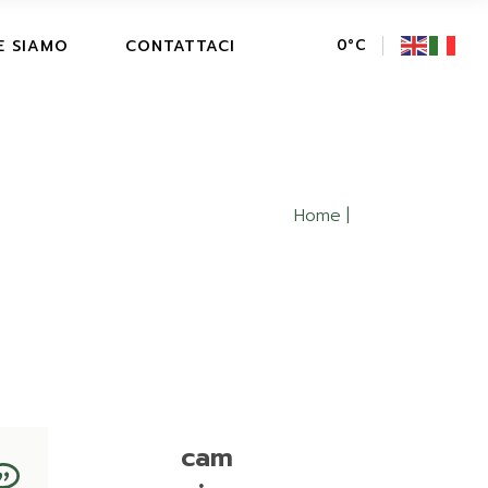
E SIAMO
CONTATTACI
0
°
C
Home
cam