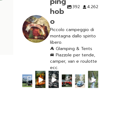
ping
392
4.262
hob
o
Piccolo campeggio di
montagna dallo spirito
libero.
⛺️ Glamping & Tents
🚐 Piazzole per tende,
camper, van e roulotte
ecc.
campi
campi
campi
campi
campi
campi
ngho
ngho
ngho
ngho
ngho
ngho
bo
bo
bo
bo
bo
bo
Lug
Lug
Lug
Lug
Lug
Lug
28
24
14
30
22
19