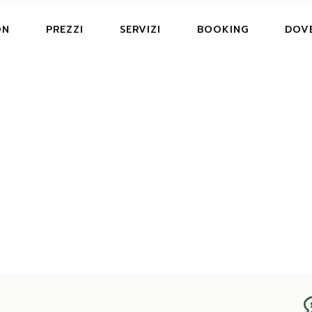
ON
PREZZI
SERVIZI
BOOKING
DOV
TS, HUB & CARAVAN
UB &