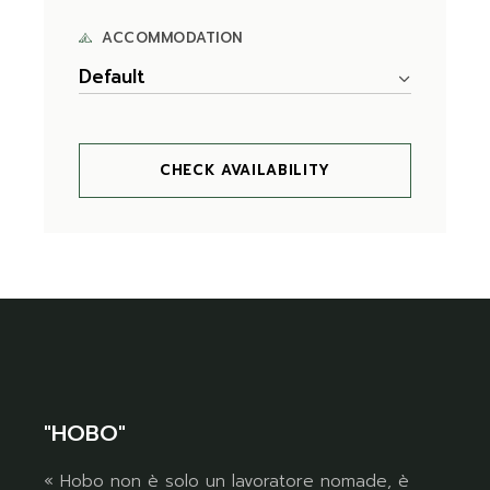
ACCOMMODATION
Default
CHECK AVAILABILITY
"HOBO"
« Hobo non è solo un lavoratore nomade, è