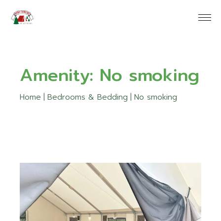
Skip
to
the
content
Amenity: No smoking
Home
Bedrooms & Bedding
No smoking