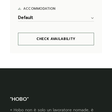
ACCOMMODATION
Default
CHECK AVAILABILITY
"HOBO"
« Hobo non è solo un lavoratore nomade, è