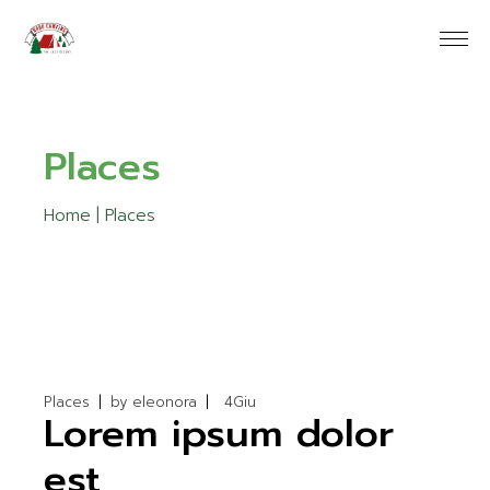
Skip
to
the
content
Places
Home
Places
Places
by
eleonora
4
Giu
Lorem ipsum dolor
est