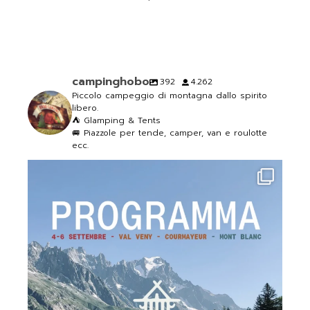
campinghobo
392
4.262
Piccolo campeggio di montagna dallo spirito
libero.
⛺️ Glamping & Tents
🚐 Piazzole per tende, camper, van e roulotte
ecc.
campinghobo
Lug 30